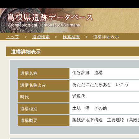
トップ
＞
遺跡検索
＞
検索結果
＞ 遺構詳細表示
遺構詳細表示
価谷鈩跡 遺構
遺構名称
あただにたたらあと いこう
遺構名称よみ
近現代
時代
土坑 溝 その他
遺構種別
製鉄炉地下構造 主要建物（高殿
遺構概要