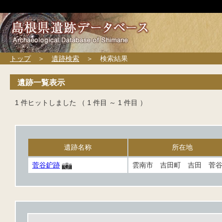
トップ
＞
遺跡検索
＞ 検索結果
遺跡一覧表示
1 件ヒットしました （ 1 件目 ～ 1 件目 ）
遺跡名称
所在地
菅谷鈩跡
雲南市 吉田町 吉田 菅