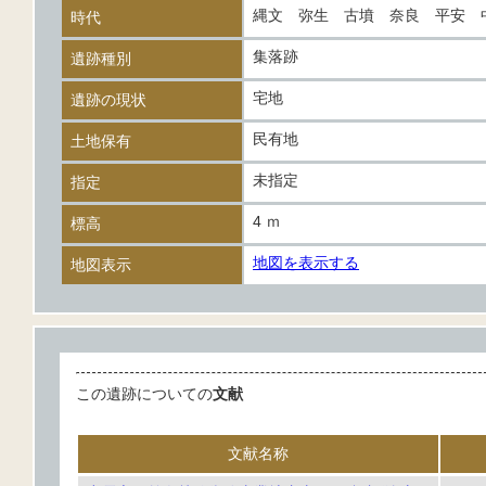
縄文 弥生 古墳 奈良 平安
時代
集落跡
遺跡種別
宅地
遺跡の現状
民有地
土地保有
未指定
指定
4 ｍ
標高
地図を表示する
地図表示
この遺跡についての
文献
文献名称