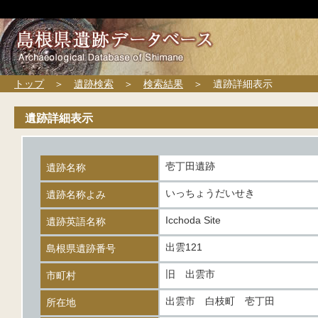
トップ
＞
遺跡検索
＞
検索結果
＞ 遺跡詳細表示
遺跡詳細表示
壱丁田遺跡
遺跡名称
いっちょうだいせき
遺跡名称よみ
Icchoda Site
遺跡英語名称
出雲121
島根県遺跡番号
旧 出雲市
市町村
出雲市 白枝町 壱丁田
所在地