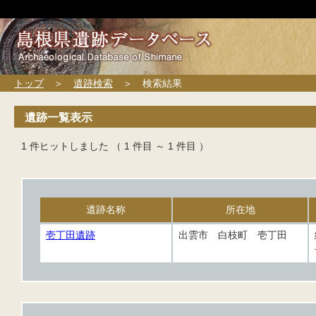
トップ
＞
遺跡検索
＞ 検索結果
遺跡一覧表示
1 件ヒットしました （ 1 件目 ～ 1 件目 ）
遺跡名称
所在地
壱丁田遺跡
出雲市 白枝町 壱丁田