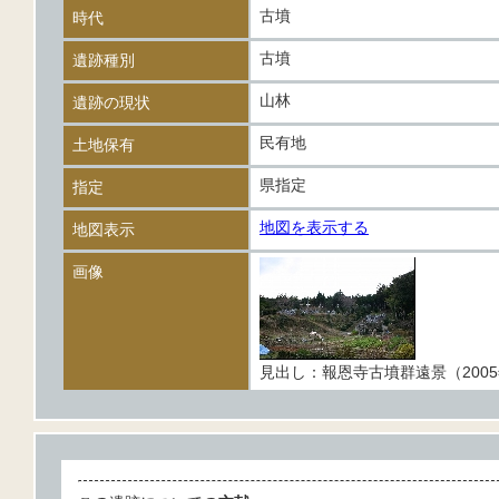
古墳
時代
古墳
遺跡種別
山林
遺跡の現状
民有地
土地保有
県指定
指定
地図を表示する
地図表示
画像
見出し：報恩寺古墳群遠景（2005