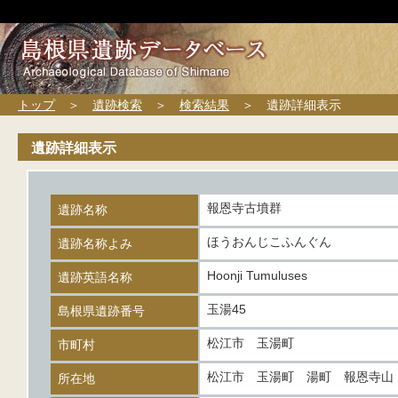
トップ
＞
遺跡検索
＞
検索結果
＞ 遺跡詳細表示
遺跡詳細表示
報恩寺古墳群
遺跡名称
ほうおんじこふんぐん
遺跡名称よみ
Hoonji Tumuluses
遺跡英語名称
玉湯45
島根県遺跡番号
松江市 玉湯町
市町村
松江市 玉湯町 湯町 報恩寺山
所在地