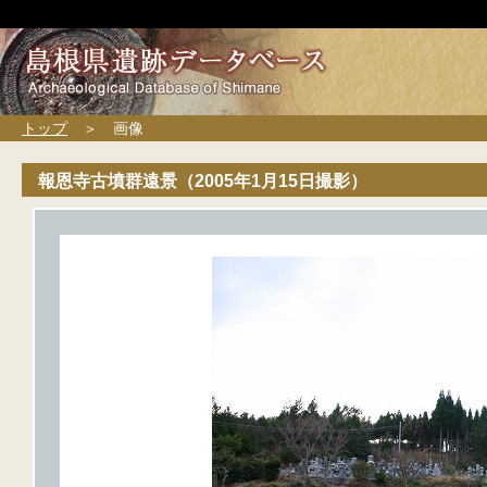
トップ
＞ 画像
報恩寺古墳群遠景（2005年1月15日撮影）