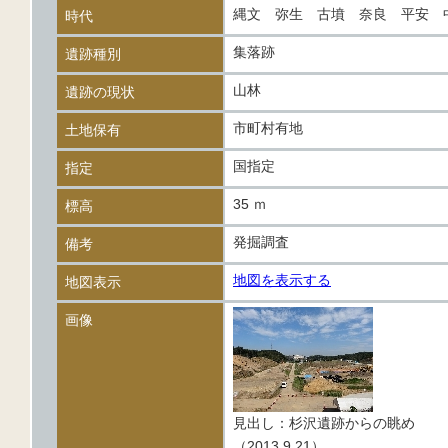
縄文 弥生 古墳 奈良 平安
時代
集落跡
遺跡種別
山林
遺跡の現状
市町村有地
土地保有
国指定
指定
35 ｍ
標高
発掘調査
備考
地図を表示する
地図表示
画像
見出し：杉沢遺跡からの眺め
（2013.9.21）