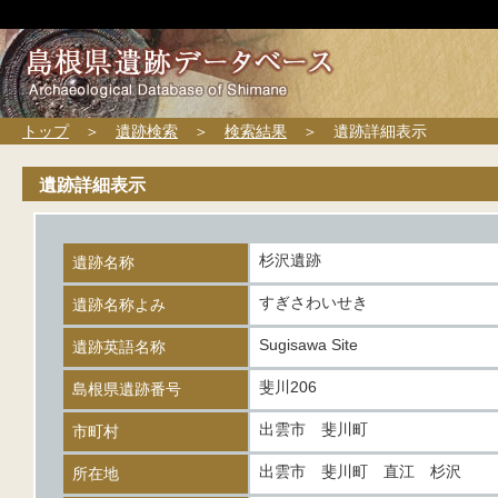
トップ
＞
遺跡検索
＞
検索結果
＞ 遺跡詳細表示
遺跡詳細表示
杉沢遺跡
遺跡名称
すぎさわいせき
遺跡名称よみ
Sugisawa Site
遺跡英語名称
斐川206
島根県遺跡番号
出雲市 斐川町
市町村
出雲市 斐川町 直江 杉沢
所在地