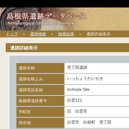
トップ
＞
遺跡検索
＞
検索結果
＞ 遺跡詳細表示
遺跡詳細表示
壱丁田遺跡
遺跡名称
いっちょうだいせき
遺跡名称よみ
Icchoda Site
遺跡英語名称
出雲121
島根県遺跡番号
旧 出雲市
市町村
出雲市 白枝町 壱丁田
所在地