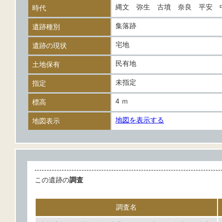
縄文 弥生 古墳 奈良 平安
時代
集落跡
遺跡種別
宅地
遺跡の現状
民有地
土地保有
未指定
指定
4 ｍ
標高
地図を表示する
地図表示
この遺跡の
調査
調査名