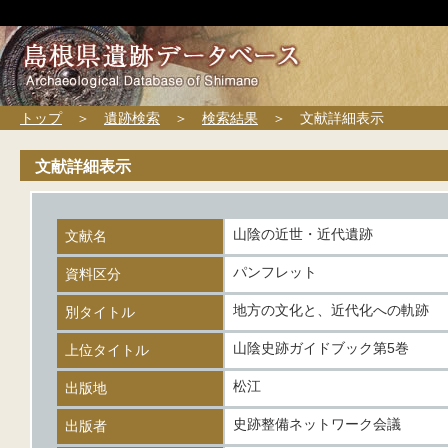
トップ
＞
遺跡検索
＞
検索結果
＞ 文献詳細表示
文献詳細表示
山陰の近世・近代遺跡
文献名
パンフレット
資料区分
地方の文化と、近代化への軌跡
別タイトル
山陰史跡ガイドブック第5巻
上位タイトル
松江
出版地
史跡整備ネットワーク会議
出版者