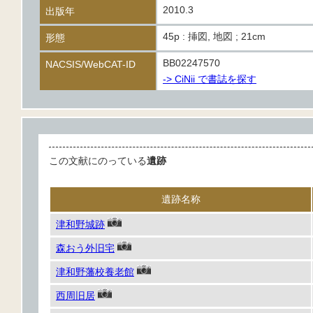
2010.3
出版年
45p : 挿図, 地図 ; 21cm
形態
BB02247570
NACSIS/WebCAT-ID
-> CiNii で書誌を探す
この文献にのっている
遺跡
遺跡名称
津和野城跡
森おう外旧宅
津和野藩校養老館
西周旧居