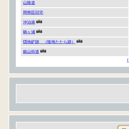
山陰道
岡熊臣旧宅
沖泊港
鞆ヶ浦
隠地鈩跡 （陰地たたら跡）
銀山街道
[