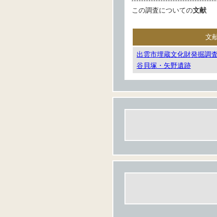
この調査についての
文献
文
出雲市埋蔵文化財発掘調査
谷貝塚・矢野遺跡