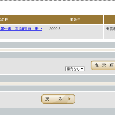
献名称
出版年
報告書 高浜II遺跡・田中
2000.3
出雲