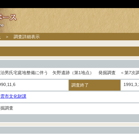
果
＞ 調査詳細表示
原治男氏宅庭地整備に伴う 矢野遺跡（第1地点） 発掘調査 ＜第7次
990,11,6
1991,3,
調査終了
出雲市文化財課
発掘調査