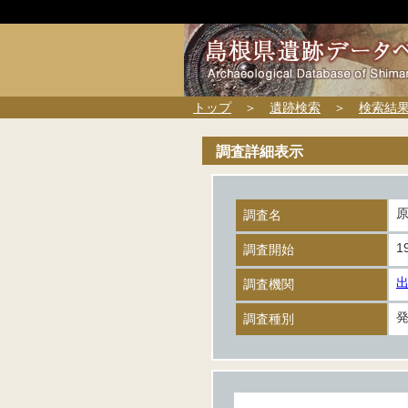
トップ
＞
遺跡検索
＞
検索結
調査詳細表示
調査名
1
調査開始
調査機関
調査種別