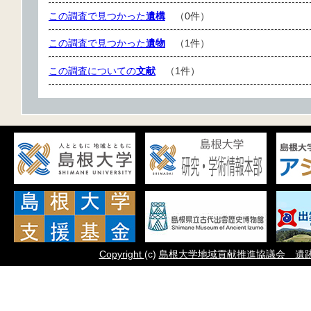
この調査で見つかった
遺構
（0件）
この調査で見つかった
遺物
（1件）
この調査についての
文献
（1件）
Copyright
(c)
島根大学地域貢献推進協議会 遺