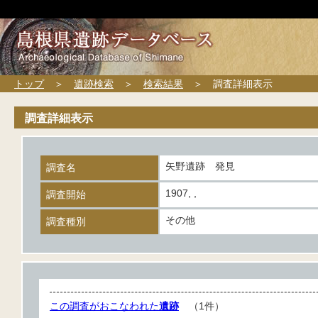
トップ
＞
遺跡検索
＞
検索結果
＞ 調査詳細表示
調査詳細表示
矢野遺跡 発見
調査名
1907, ,
調査開始
その他
調査種別
この調査がおこなわれた
遺跡
（1件）