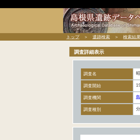
トップ
＞
遺跡検索
＞
検索結
調査詳細表示
調査名
1
調査開始
調査機関
調査種別