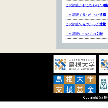
この調査がおこなわれた
遺
この調査で見つかった
遺構
この調査で見つかった
遺物
この調査についての
文献
（
Copyright
(c)
島