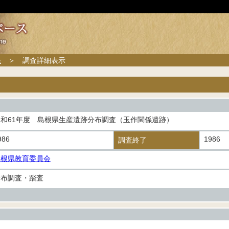
果
＞ 調査詳細表示
昭和61年度 島根県生産遺跡分布調査（玉作関係遺跡）
986
1986
調査終了
島根県教育委員会
分布調査・踏査