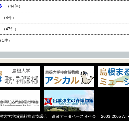
跡
（44件）
（4件）
（47件）
1件）
根大学地域貢献推進協議会 遺跡データベース分科会
2003-2005 All R