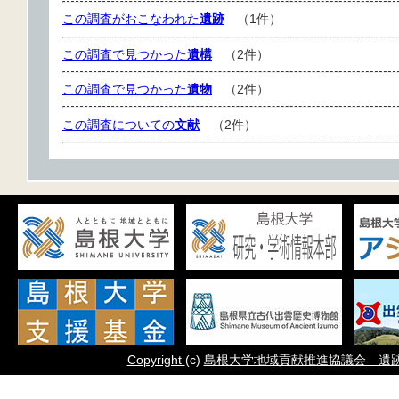
この調査がおこなわれた
遺跡
（1件）
この調査で見つかった
遺構
（2件）
この調査で見つかった
遺物
（2件）
この調査についての
文献
（2件）
Copyright
(c)
島根大学地域貢献推進協議会 遺