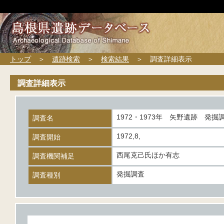
トップ
＞
遺跡検索
＞
検索結果
＞ 調査詳細表示
調査詳細表示
1972・1973年 矢野遺跡 発
調査名
1972,8,
調査開始
西尾克己氏ほか有志
調査機関補足
発掘調査
調査種別