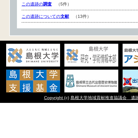
この遺跡の
調査
（5件）
この遺跡についての
文献
（13件）
Copyright
(c)
島根大学地域貢献推進協議会 遺