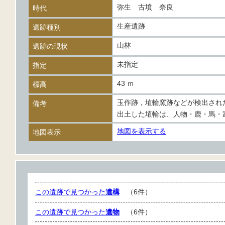
弥生 古墳 奈良
時代
生産遺跡
遺跡種別
山林
遺跡の現状
未指定
指定
43 ｍ
標高
玉作跡，埴輪窯跡などが検出され
備考
出土した埴輪は、人物・鹿・馬・
地図を表示する
地図表示
この遺跡で見つかった
遺構
（6件）
この遺跡で見つかった
遺物
（6件）