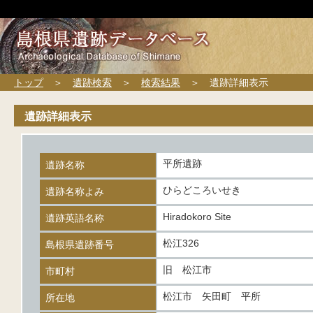
トップ
＞
遺跡検索
＞
検索結果
＞ 遺跡詳細表示
遺跡詳細表示
平所遺跡
遺跡名称
ひらどころいせき
遺跡名称よみ
Hiradokoro Site
遺跡英語名称
松江326
島根県遺跡番号
旧 松江市
市町村
松江市 矢田町 平所
所在地