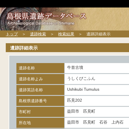
トップ
＞
遺跡検索
＞
検索結果
＞ 遺跡詳細表示
遺跡詳細表示
牛首古墳
遺跡名称
うしくびこふん
遺跡名称よみ
Ushikubi Tumulus
遺跡英語名称
匹見202
島根県遺跡番号
益田市 匹見町
市町村
益田市 匹見町 石谷 上内石
所在地