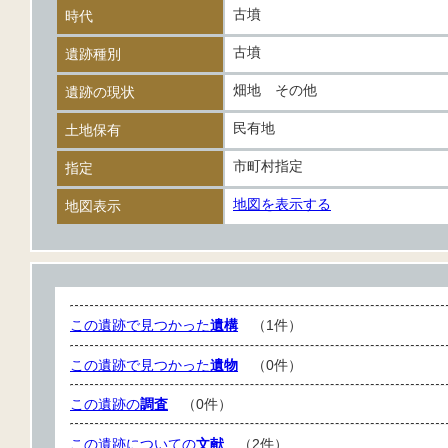
古墳
時代
古墳
遺跡種別
畑地 その他
遺跡の現状
民有地
土地保有
市町村指定
指定
地図を表示する
地図表示
この遺跡で見つかった
遺構
（1件）
この遺跡で見つかった
遺物
（0件）
この遺跡の
調査
（0件）
この遺跡についての
文献
（2件）