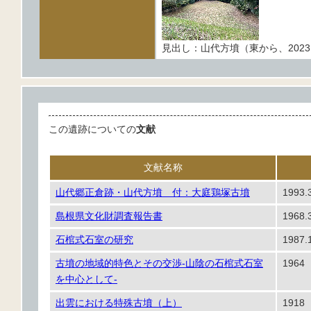
見出し：山代方墳（東から、2023.1
この遺跡についての
文献
文献名称
山代郷正倉跡・山代方墳 付：大庭鶏塚古墳
1993.
島根県文化財調査報告書
1968.
石棺式石室の研究
1987.
古墳の地域的特色とその交渉-山陰の石棺式石室
1964
を中心として-
出雲における特殊古墳（上）
1918