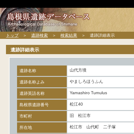
トップ
＞
遺跡検索
＞
検索結果
＞ 遺跡詳細表示
遺跡詳細表示
山代方墳
遺跡名称
やましろほうふん
遺跡名称よみ
Yamashiro Tumulus
遺跡英語名称
松江40
島根県遺跡番号
旧 松江市
市町村
松江市 山代町 二子塚
所在地