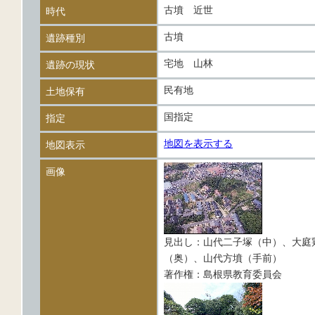
古墳 近世
時代
古墳
遺跡種別
宅地 山林
遺跡の現状
民有地
土地保有
国指定
指定
地図を表示する
地図表示
画像
見出し：山代二子塚（中）、大庭
（奥）、山代方墳（手前）
著作権：島根県教育委員会