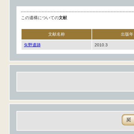
この遺構についての
文献
文献名称
出版年
矢野遺跡
2010.3