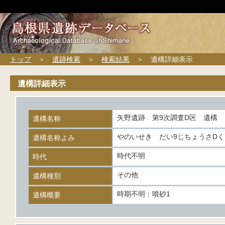
トップ
＞
遺跡検索
＞
検索結果
＞ 遺構詳細表示
遺構詳細表示
矢野遺跡 第9次調査D区 遺構
遺構名称
やのいせき だい9じちょうさD
遺構名称よみ
時代不明
時代
その他
遺構種別
時期不明：噴砂1
遺構概要