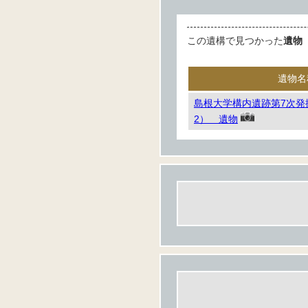
この遺構で見つかった
遺物
遺物名
島根大学構内遺跡第7次発
2） 遺物