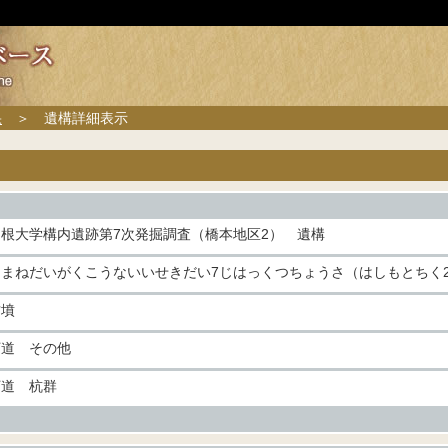
果
＞ 遺構詳細表示
島根大学構内遺跡第7次発掘調査（橋本地区2） 遺構
しまねだいがくこうないいせきだい7じはっくつちょうさ（はしもとちく
古墳
河道 その他
河道 杭群