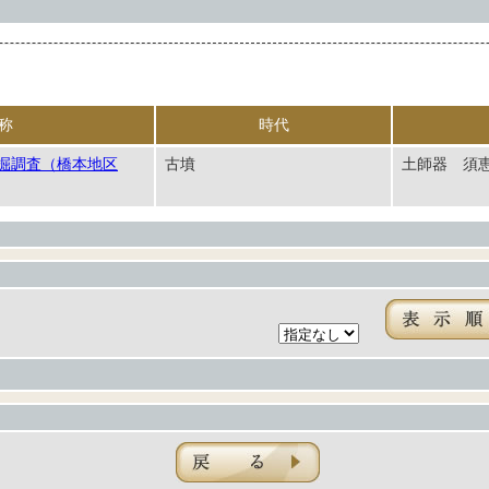
称
時代
掘調査（橋本地区
古墳
土師器 須