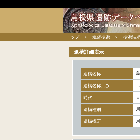
トップ
＞
遺跡検索
＞
検索結
遺構詳細表示
遺構名称
遺構名称よみ
時代
遺構種別
遺構概要