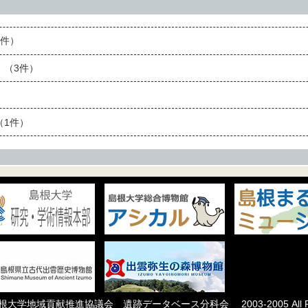
件）
（3件）
1件）
根大学地域貢献推進協議会 遺跡データベース分科会
2003-2005 All R