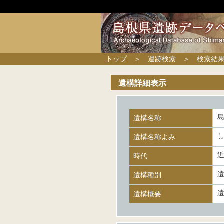
トップ
＞
遺跡検索
＞
検索結
遺構詳細表示
遺構名称
遺構名称よみ
時代
遺構種別
遺構概要