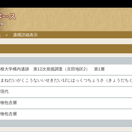
果
＞ 遺構詳細表示
島根大学構内遺跡 第12次発掘調査（京田地区2） 第1層
しまねだいがくこうないいせきだい12じはっくつちょうさ（きょうだちく
近現代
遺物包含層
遺物包含層