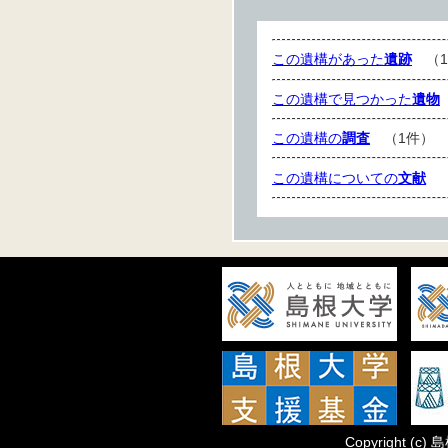
この遺構があった
遺跡
（1
この遺構で見つかった
遺物
この遺構の
調査
（1件）
この遺構についての
文献
（
Copyright
(c)
島