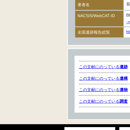
著者名
B
NACSIS/WebCAT-ID
-
ht
全国遺跡報告総覧
この文献にのっている
遺跡
この文献にのっている
遺構
この文献にのっている
遺物
この文献にのっている
調査