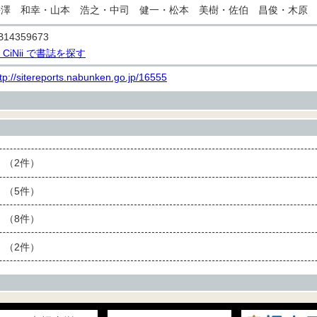
長澤 和幸・山本 浩之・中司 健一・松本 美樹・佐伯 昌俊・木原
B14359673
> CiNii で書誌を探す
tp://sitereports.nabunken.go.jp/16555
（2件）
（5件）
（8件）
（2件）