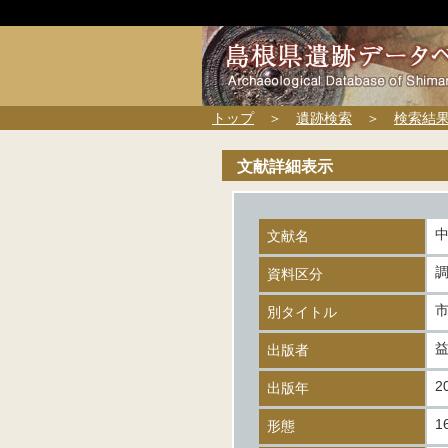
トップ
＞
遺跡検索
＞
検索結
文献詳細表示
文献名
資料区分
別タイトル
出版者
2
出版年
1
形態