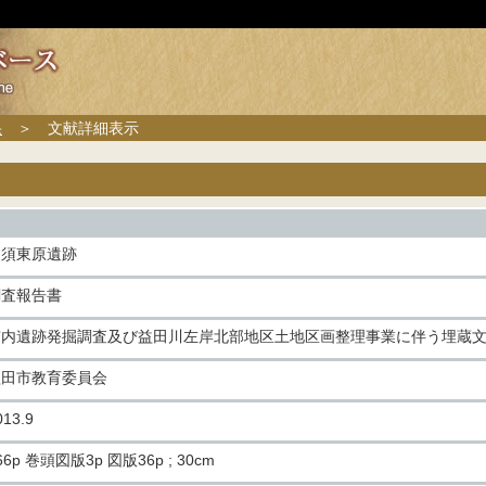
果
＞ 文献詳細表示
中須東原遺跡
調査報告書
市内遺跡発掘調査及び益田川左岸北部地区土地区画整理事業に伴う埋蔵
益田市教育委員会
013.9
66p 巻頭図版3p 図版36p ; 30cm