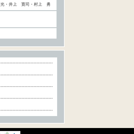
 光・井上 寛司・村上 勇