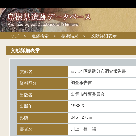
トップ
＞
遺跡検索
＞
検索結果
＞ 文献詳細表示
文献詳細表示
古志地区遺跡分布調査報告書
文献名
調査報告書
資料区分
出雲市教育委員会
出版者
1988.3
出版年
34p ; 27cm
形態
川上 稔 編
著者名