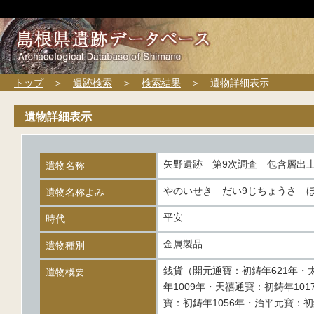
トップ
＞
遺跡検索
＞
検索結果
＞ 遺物詳細表示
遺物詳細表示
矢野遺跡 第9次調査 包含層出
遺物名称
やのいせき だい9じちょうさ 
遺物名称よみ
平安
時代
金属製品
遺物種別
銭貨（開元通寶：初鋳年621年・
遺物概要
年1009年・天禧通寶：初鋳年10
寶：初鋳年1056年・治平元寶：初