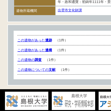
年・政和通寶：初鋳年1111年・景
出雲市文化財課
遺物所蔵機関
この遺物があった
遺跡
（1件）
この遺物があった
遺構
（1件）
この遺物の
調査
（1件）
この遺物についての
文献
（1件）