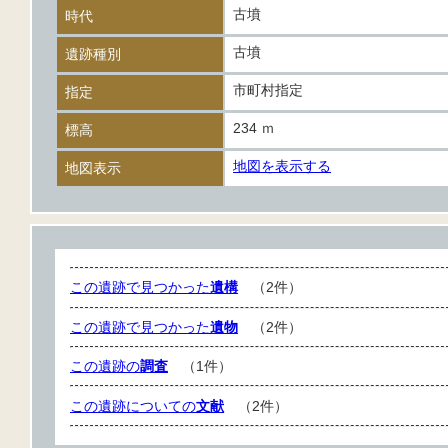
古墳
時代
古墳
遺跡種別
市町村指定
指定
234 ｍ
標高
地図を表示する
地図表示
この遺跡で見つかった
遺構
（2件）
この遺跡で見つかった
遺物
（2件）
この遺跡の
調査
（1件）
この遺跡についての
文献
（2件）