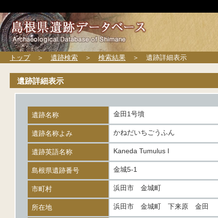
トップ
＞
遺跡検索
＞
検索結果
＞ 遺跡詳細表示
遺跡詳細表示
金田1号墳
遺跡名称
かねだいちごうふん
遺跡名称よみ
Kaneda Tumulus I
遺跡英語名称
金城5-1
島根県遺跡番号
浜田市 金城町
市町村
浜田市 金城町 下来原 金田
所在地