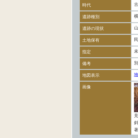
時代
遺跡種別
遺跡の現状
土地保有
指定
備考
地図表示
画像