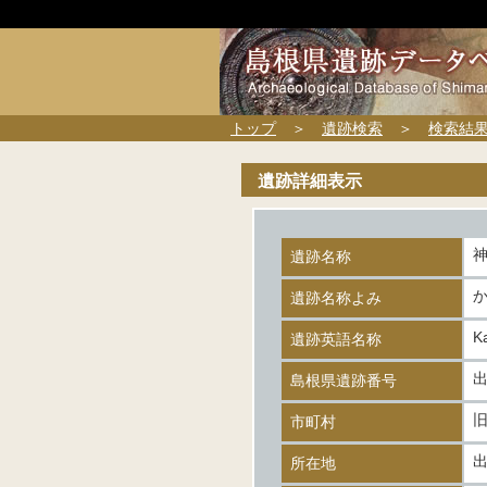
トップ
＞
遺跡検索
＞
検索結
遺跡詳細表示
遺跡名称
遺跡名称よみ
K
遺跡英語名称
出
島根県遺跡番号
市町村
所在地