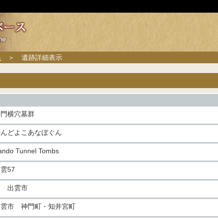
果
＞ 遺跡詳細表示
神門横穴墓群
かんどよこあなぼぐん
ando Tunnel Tombs
雲57
旧 出雲市
出雲市 神門町・知井宮町