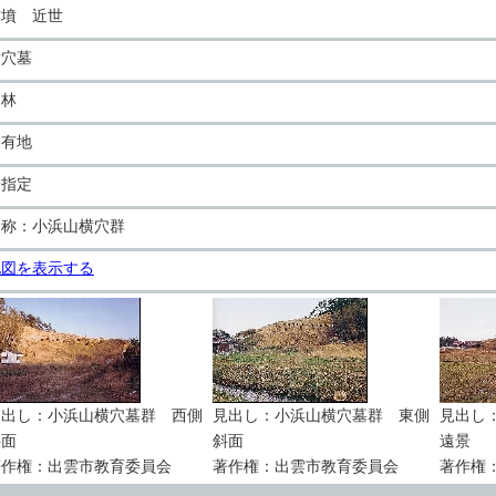
古墳 近世
横穴墓
山林
民有地
未指定
別称：小浜山横穴群
地図を表示する
見出し：小浜山横穴墓群 西側
見出し：小浜山横穴墓群 東側
見出し
斜面
斜面
遠景
著作権：出雲市教育委員会
著作権：出雲市教育委員会
著作権