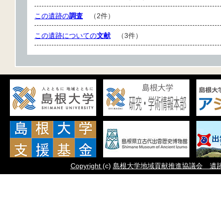
この遺跡の
調査
（2件）
この遺跡についての
文献
（3件）
Copyright
(c)
島根大学地域貢献推進協議会 遺