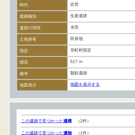
近世
時代
生産遺跡
遺跡種別
水田
遺跡の現状
民有地
土地保有
市町村指定
指定
517 ｍ
標高
製鉄遺跡
備考
地図を表示する
地図表示
この遺跡で見つかった
遺構
（2件）
この遺跡で見つかった
遺物
（1件）