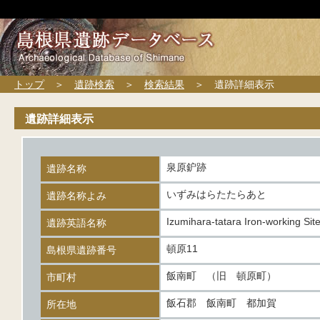
トップ
＞
遺跡検索
＞
検索結果
＞ 遺跡詳細表示
遺跡詳細表示
泉原鈩跡
遺跡名称
いずみはらたたらあと
遺跡名称よみ
Izumihara-tatara Iron-working Sit
遺跡英語名称
頓原11
島根県遺跡番号
飯南町 （旧 頓原町）
市町村
飯石郡 飯南町 都加賀
所在地