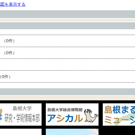
地図を表示する
（0件）
（0件）
0件）