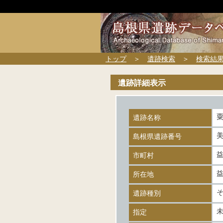
トップ
＞
遺跡検索
＞
検索結
遺跡詳細表示
遺跡名称
美
島根県遺跡番号
市町村
所在地
遺跡種別
指定