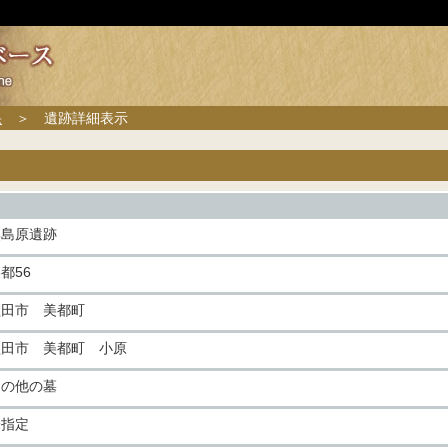
果
＞ 遺跡詳細表示
粟島原遺跡
都56
益田市 美都町
益田市 美都町 小原
その他の墓
未指定