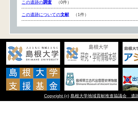
この遺跡の
調査
（0件）
この遺跡についての
文献
（1件）
Copyright
(c)
島根大学地域貢献推進協議会 遺