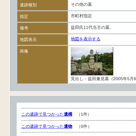
その他の墓
遺跡種別
市町村指定
指定
益田氏11代当主の墓。
備考
地図を表示する
地図表示
画像
見出し：益田兼見墓（2005年5月
この遺跡で見つかった
遺構
（1件）
この遺跡で見つかった
遺物
（0件）