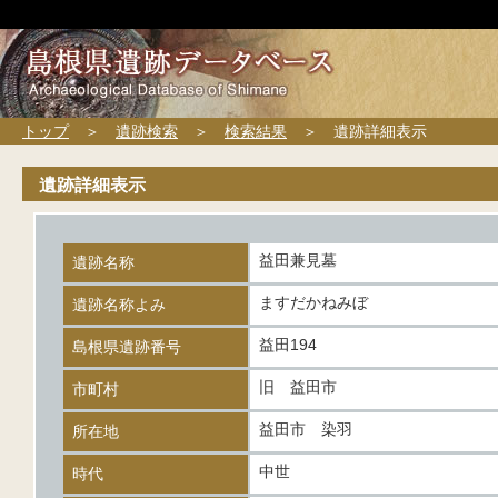
トップ
＞
遺跡検索
＞
検索結果
＞ 遺跡詳細表示
遺跡詳細表示
益田兼見墓
遺跡名称
ますだかねみぼ
遺跡名称よみ
益田194
島根県遺跡番号
旧 益田市
市町村
益田市 染羽
所在地
中世
時代