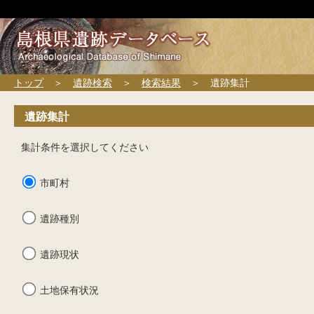
トップ
＞
遺跡検索
＞
検索結果
＞ 遺跡集計
遺跡集計
集計条件を選択してください
市町村
遺跡種別
遺跡現状
土地保有状況