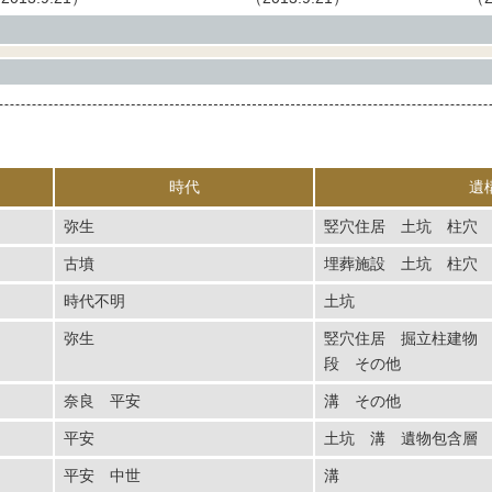
時代
遺
弥生
竪穴住居 土坑 柱穴
古墳
埋葬施設 土坑 柱穴
時代不明
土坑
弥生
竪穴住居 掘立柱建物
段 その他
奈良 平安
溝 その他
平安
土坑 溝 遺物包含
平安 中世
溝