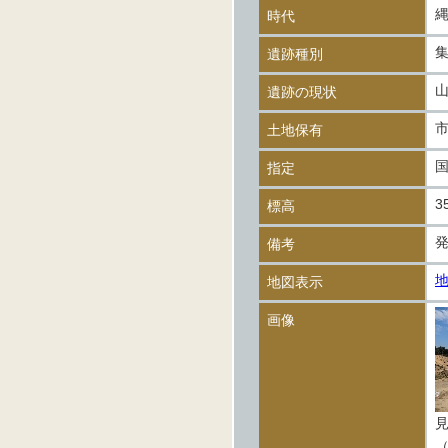
時代
遺跡種別
遺跡の現状
土地保有
指定
3
標高
備考
地図表示
画像
（