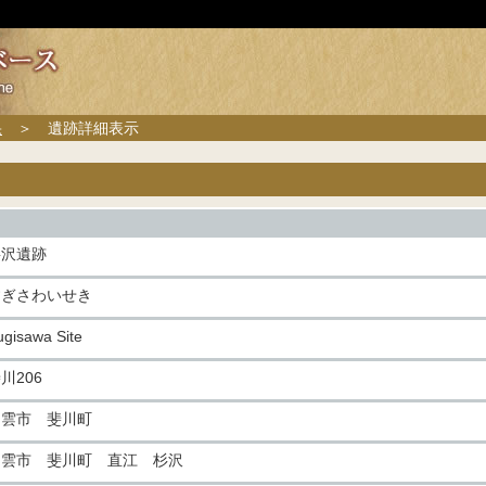
果
＞ 遺跡詳細表示
杉沢遺跡
すぎさわいせき
ugisawa Site
川206
出雲市 斐川町
出雲市 斐川町 直江 杉沢