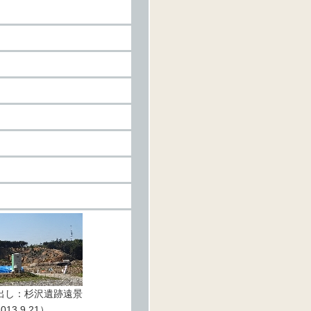
出し：杉沢遺跡遠景
013.9.21）