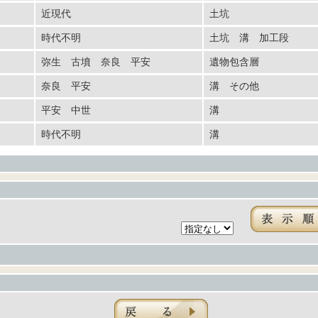
近現代
土坑
時代不明
土坑 溝 加工段
弥生 古墳 奈良 平安
遺物包含層
奈良 平安
溝 その他
平安 中世
溝
時代不明
溝