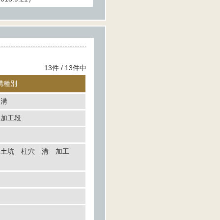
13件 / 13件中
構種別
 溝
 加工段
 土坑 柱穴 溝 加工
層