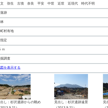
縄文 弥生 古墳 奈良 平安 中世 近世 近現代 時代不明
集落跡
山林
市町村有地
国指定
5 ｍ
発掘調査
地図を表示する
見出し：杉沢遺跡からの眺め
見出し：杉沢遺跡遠景
見
2013.9.21）
（2013.9.21）
（2