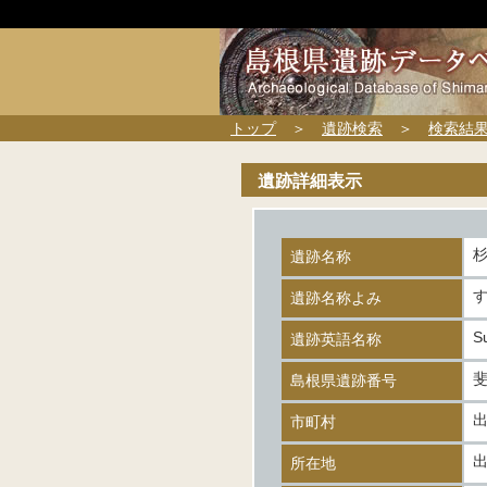
トップ
＞
遺跡検索
＞
検索結
遺跡詳細表示
遺跡名称
遺跡名称よみ
S
遺跡英語名称
斐
島根県遺跡番号
市町村
所在地