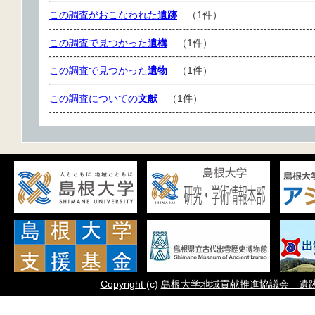
この調査がおこなわれた
遺跡
（1件）
この調査で見つかった
遺構
（1件）
この調査で見つかった
遺物
（1件）
この調査についての
文献
（1件）
Copyright
(c)
島根大学地域貢献推進協議会 遺