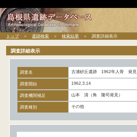
トップ
＞
遺跡検索
＞
検索結果
＞ 調査詳細表示
調査詳細表示
古浦砂丘遺跡 1962年人骨 発
調査名
1962,3,14
調査開始
山本 清（角 隆司発見）
調査機関補足
その他
調査種別