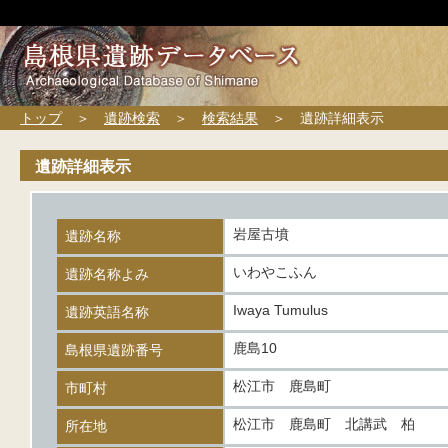
トップ
＞
遺跡検索
＞
検索結果
＞ 遺跡詳細表示
遺跡詳細表示
岩屋古墳
遺跡名称
いわやこふん
遺跡名称よみ
Iwaya Tumulus
遺跡英語名称
鹿島10
島根県遺跡番号
松江市 鹿島町
市町村
松江市 鹿島町 北講武 柏
所在地