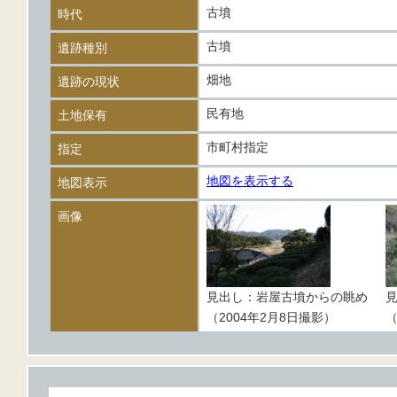
古墳
時代
古墳
遺跡種別
畑地
遺跡の現状
民有地
土地保有
市町村指定
指定
地図を表示する
地図表示
画像
見出し：岩屋古墳からの眺め
（2004年2月8日撮影）
（