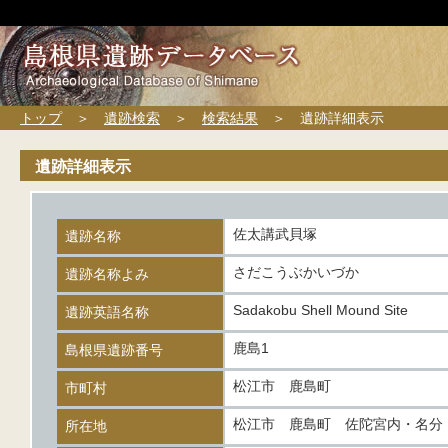
トップ
＞
遺跡検索
＞
検索結果
＞ 遺跡詳細表示
遺跡詳細表示
佐太講武貝塚
遺跡名称
さだこうぶかいづか
遺跡名称よみ
Sadakobu Shell Mound Site
遺跡英語名称
鹿島1
島根県遺跡番号
松江市 鹿島町
市町村
松江市 鹿島町 佐陀宮内・名分
所在地