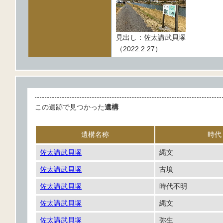
見出し：佐太講武貝塚
（2022.2.27）
この遺跡で見つかった
遺構
遺構名称
時代
佐太講武貝塚
縄文
佐太講武貝塚
古墳
佐太講武貝塚
時代不明
佐太講武貝塚
縄文
佐太講武貝塚
弥生