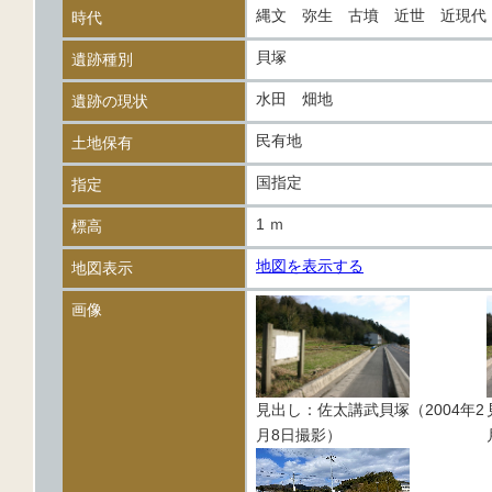
縄文 弥生 古墳 近世 近現
時代
貝塚
遺跡種別
水田 畑地
遺跡の現状
民有地
土地保有
国指定
指定
1 ｍ
標高
地図を表示する
地図表示
画像
見出し：佐太講武貝塚（2004年2
月8日撮影）