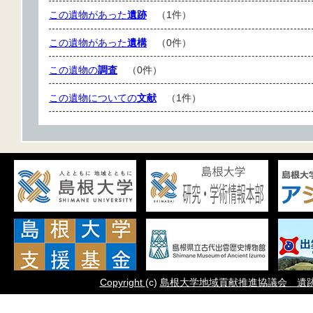
この遺物があった
遺跡
（1件）
この遺物があった
遺構
（0件）
この遺物の
調査
（0件）
この遺物についての
文献
（1件）
Copyright
(c)
島根大学地域貢献推進協議会 遺