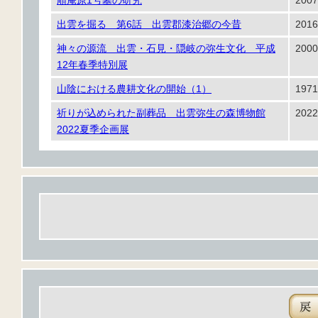
順庵原1号墓の研究
2007
出雲を掘る 第6話 出雲郡漆治郷の今昔
2016
神々の源流 出雲・石見・隠岐の弥生文化 平成
2000
12年春季特別展
山陰における農耕文化の開始（1）
1971
祈りが込められた副葬品 出雲弥生の森博物館
2022
2022夏季企画展