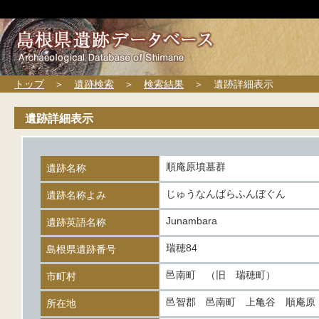
トップ
＞
遺跡検索
＞
検索結果
＞ 遺跡詳細表示
遺跡詳細表示
順庵原墳墓群
遺跡名称
じゅうなんばらふんぼぐん
遺跡名称よみ
Junambara
遺跡英語名称
瑞穂84
島根県遺跡番号
邑南町 （旧 瑞穂町）
市町村
邑智郡 邑南町 上亀谷 順庵原
所在地