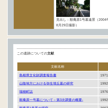
見出し：順庵原1号墓遠景（2004
8月29日撮影）
この遺跡についての
文献
文献名称
島根県文化財調査報告書
1971
山陰地方における弥生墳丘墓の研究
1992
瑞穂町誌
1976
順庵原一号墓について－第3次調査の概要-
1992