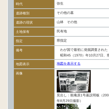
弥生
時代
その他の墓
遺跡種別
山林 その他
遺跡の現状
民有地
土地保有
県指定
指定
わが国で最初に発掘調査された「
備考
昭和45（1970）年10月27日
地図を表示する
地図表示
画像
見出し：順庵原1号墓説明板（200
年8月29日撮影）