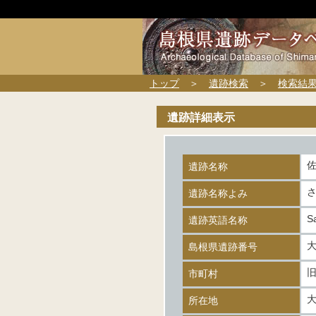
トップ
＞
遺跡検索
＞
検索結
遺跡詳細表示
遺跡名称
遺跡名称よみ
S
遺跡英語名称
大
島根県遺跡番号
市町村
所在地