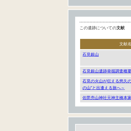
この遺跡についての
文献
文献
石見銀山
石見銀山遺跡発掘調査概要
石見の火山が伝える悠久の歴
の山"と出逢える旅へ～
佐毘売山神社元神主橋本