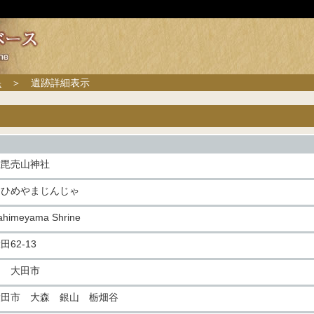
果
＞ 遺跡詳細表示
佐毘売山神社
さひめやまじんじゃ
ahimeyama Shrine
田62-13
旧 大田市
大田市 大森 銀山 栃畑谷