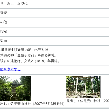
中世 近世 近現代
社寺跡
その他
国指定
32 ｍ
15世紀中頃創建の鉱山の守り神。
精錬の神「金屋子彦命」を祭る神社。
現在の建物は、文政2（1819）年再建。
地図を表示する
見出し：佐毘売山神社（200
出し：佐毘売山神社（2007年6月3日撮影）