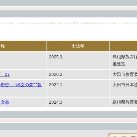
名称
出版年
2005.3
島根県教育
推進室
 27
2020.3
大田市教育
史 ～"縄文の森" "銀
2022.1
大田市日本
家文書
2024.3
島根県教育