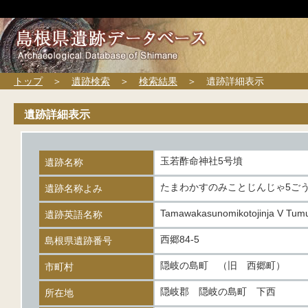
トップ
＞
遺跡検索
＞
検索結果
＞ 遺跡詳細表示
遺跡詳細表示
玉若酢命神社5号墳
遺跡名称
たまわかすのみことじんじゃ5ご
遺跡名称よみ
Tamawakasunomikotojinja V Tum
遺跡英語名称
西郷84-5
島根県遺跡番号
隠岐の島町 （旧 西郷町）
市町村
隠岐郡 隠岐の島町 下西
所在地