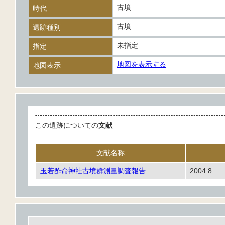
古墳
時代
古墳
遺跡種別
未指定
指定
地図を表示する
地図表示
この遺跡についての
文献
文献名称
玉若酢命神社古墳群測量調査報告
2004.8