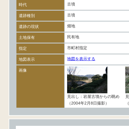
古墳
時代
古墳
遺跡種別
畑地
遺跡の現状
民有地
土地保有
市町村指定
指定
地図を表示する
地図表示
画像
見出し：岩屋古墳からの眺め
（2004年2月8日撮影）
（