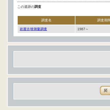
この遺跡の
調査
調査名
調査期
岩屋古墳測量調査
1987～