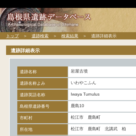
トップ
＞
遺跡検索
＞
検索結果
＞ 遺跡詳細表示
遺跡詳細表示
岩屋古墳
遺跡名称
いわやこふん
遺跡名称よみ
Iwaya Tumulus
遺跡英語名称
鹿島10
島根県遺跡番号
松江市 鹿島町
市町村
松江市 鹿島町 北講武 柏
所在地