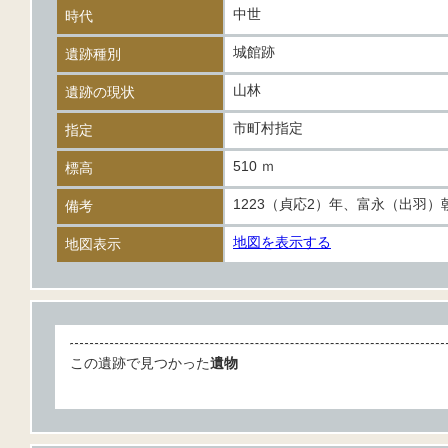
中世
時代
城館跡
遺跡種別
山林
遺跡の現状
市町村指定
指定
510 ｍ
標高
1223（貞応2）年、富永（出羽
備考
地図を表示する
地図表示
この遺跡で見つかった
遺物