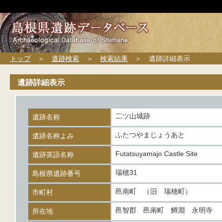
トップ
＞
遺跡検索
＞
検索結果
＞ 遺跡詳細表示
遺跡詳細表示
二ツ山城跡
遺跡名称
ふたつやまじょうあと
遺跡名称よみ
Futatsuyamajo Castle Site
遺跡英語名称
瑞穂31
島根県遺跡番号
邑南町 （旧 瑞穂町）
市町村
邑智郡 邑南町 鱒淵 永明寺
所在地