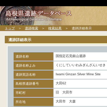
トップ
＞
遺跡検索
＞
検索結果
＞ 遺跡詳細表示
遺跡詳細表示
国指定石見銀山遺跡
遺跡名称
くにしていいわみぎんざんいせき
遺跡名称よみ
Iwami Ginzan Silver Mine Site
遺跡英語名称
大田62
島根県遺跡番号
旧 大田市
市町村
大田市 大森
所在地