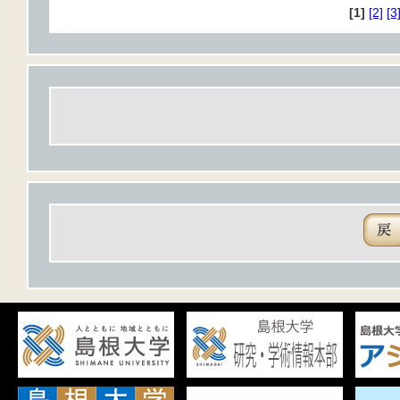
[1]
[2]
[3