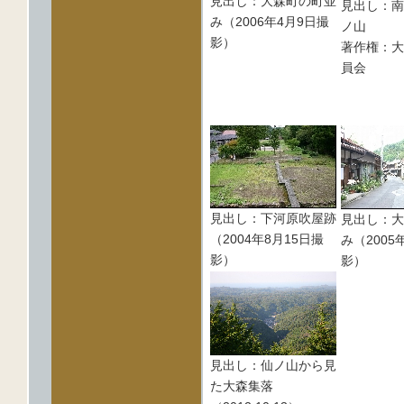
見出し：大森町の町並
見出し：南
み（2006年4月9日撮
ノ山
影）
著作権：大
員会
見出し：下河原吹屋跡
見出し：大
（2004年8月15日撮
み（2005
影）
影）
見出し：仙ノ山から見
た大森集落