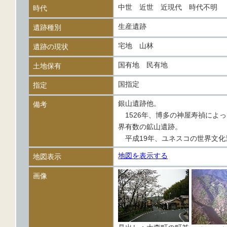
中世 近世 近現代 時代不明
時代
生産遺跡
遺跡種別
宅地 山林
遺跡の現状
国有地 民有地
土地保有
国指定
指定
銀山遺跡他。
備考
1526年、博多の神屋寿禎によっ
界有数の鉱山遺跡。
平成19年、ユネスコの世界文化
地図を表示する
地図表示
画像