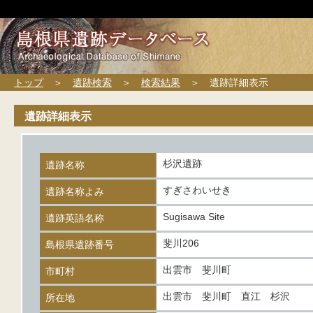
トップ
＞
遺跡検索
＞
検索結果
＞ 遺跡詳細表示
遺跡詳細表示
杉沢遺跡
遺跡名称
すぎさわいせき
遺跡名称よみ
Sugisawa Site
遺跡英語名称
斐川206
島根県遺跡番号
出雲市 斐川町
市町村
出雲市 斐川町 直江 杉沢
所在地