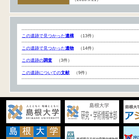
この遺跡で見つかった
遺構
（13件）
この遺跡で見つかった
遺物
（14件）
この遺跡の
調査
（3件）
この遺跡についての
文献
（9件）