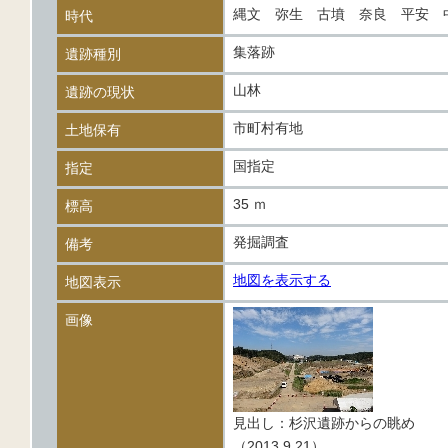
縄文 弥生 古墳 奈良 平安
時代
集落跡
遺跡種別
山林
遺跡の現状
市町村有地
土地保有
国指定
指定
35 ｍ
標高
発掘調査
備考
地図を表示する
地図表示
画像
見出し：杉沢遺跡からの眺め
（2013.9.21）