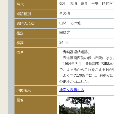
弥生 古墳 奈良 平安 時代
時代
その他
遺跡種別
山林 その他
遺跡の現状
国指定
指定
24 ｍ
標高
青銅器埋納遺跡。
備考
宍道湖南西側の低い丘陵にはさ
1984年７月、発掘調査で358
で、１ヶ所からこれをこえる数が
よく年の1985年には、銅剣が
の銅矛が出土した。
地図を表示する
地図表示
画像