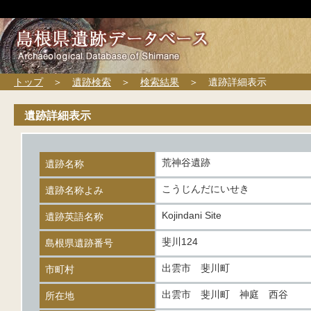
トップ
＞
遺跡検索
＞
検索結果
＞ 遺跡詳細表示
遺跡詳細表示
荒神谷遺跡
遺跡名称
こうじんだにいせき
遺跡名称よみ
Kojindani Site
遺跡英語名称
斐川124
島根県遺跡番号
出雲市 斐川町
市町村
出雲市 斐川町 神庭 西谷
所在地