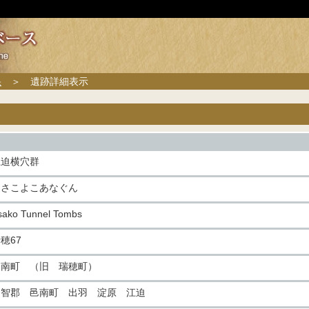
果
＞ 遺跡詳細表示
江迫横穴群
えさこよこあなぐん
sako Tunnel Tombs
穂67
邑南町 （旧 瑞穂町）
邑智郡 邑南町 出羽 淀原 江迫