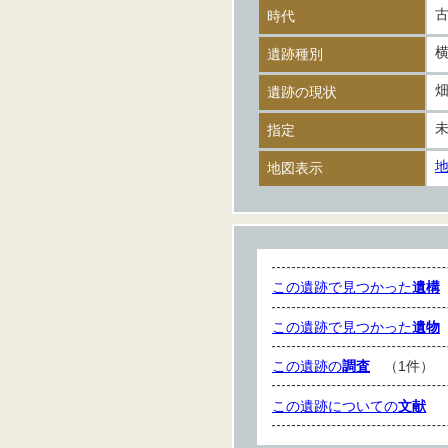
時代
遺跡種別
遺跡の現状
指定
地図表示
この遺跡で見つかった
遺構
この遺跡で見つかった
遺物
この遺跡の
調査
（1件）
この遺跡についての
文献
（