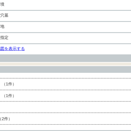
古墳
横穴墓
畑地
未指定
地図を表示する
（1件）
（1件）
2件）