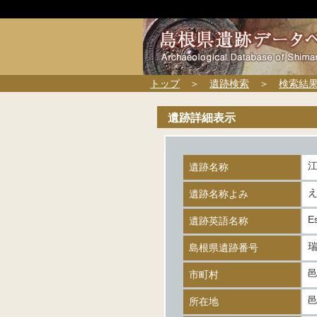
トップ
＞
遺跡検索
＞
検索結
遺跡詳細表示
遺跡名称
遺跡名称よみ
E
遺跡英語名称
瑞
島根県遺跡番号
市町村
所在地