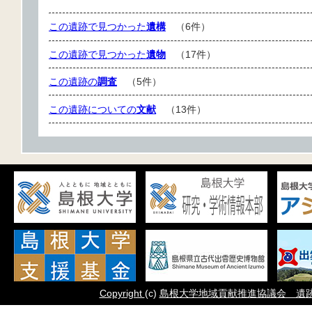
この遺跡で見つかった
遺構
（6件）
この遺跡で見つかった
遺物
（17件）
この遺跡の
調査
（5件）
この遺跡についての
文献
（13件）
Copyright
(c)
島根大学地域貢献推進協議会 遺