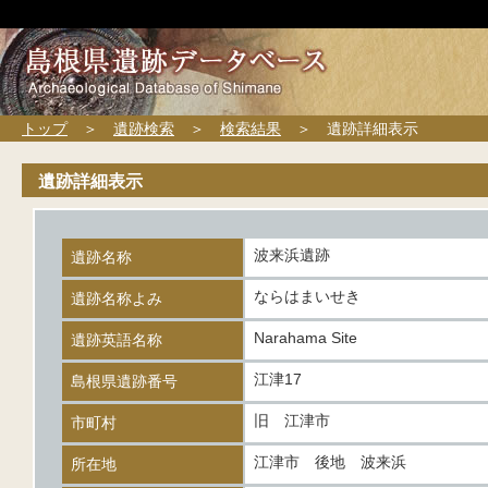
トップ
＞
遺跡検索
＞
検索結果
＞ 遺跡詳細表示
遺跡詳細表示
波来浜遺跡
遺跡名称
ならはまいせき
遺跡名称よみ
Narahama Site
遺跡英語名称
江津17
島根県遺跡番号
旧 江津市
市町村
江津市 後地 波来浜
所在地