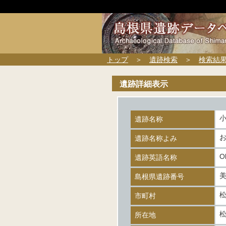
トップ
＞
遺跡検索
＞
検索結
遺跡詳細表示
遺跡名称
遺跡名称よみ
O
遺跡英語名称
美
島根県遺跡番号
市町村
所在地