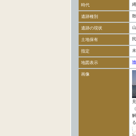
時代
遺跡種別
遺跡の現状
土地保有
指定
地図表示
画像
（