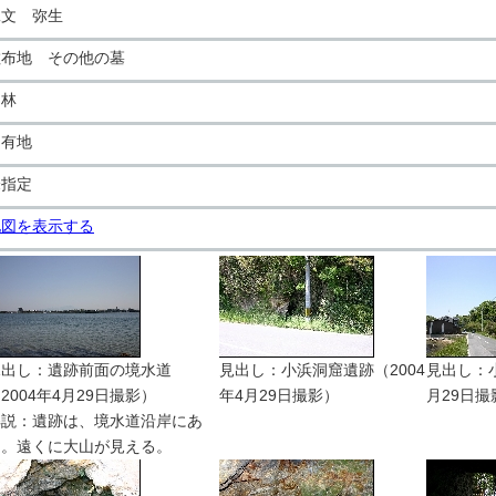
縄文 弥生
散布地 その他の墓
山林
民有地
未指定
地図を表示する
見出し：遺跡前面の境水道
見出し：小浜洞窟遺跡（2004
見出し：小
2004年4月29日撮影）
年4月29日撮影）
月29日撮
解説：遺跡は、境水道沿岸にあ
る。遠くに大山が見える。