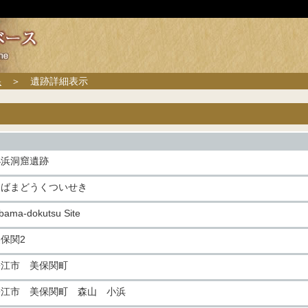
果
＞ 遺跡詳細表示
小浜洞窟遺跡
おばまどうくついせき
bama-dokutsu Site
保関2
松江市 美保関町
松江市 美保関町 森山 小浜