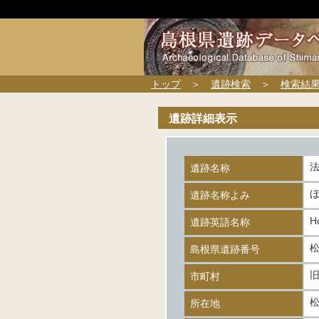
トップ
＞
遺跡検索
＞
検索結
遺跡詳細表示
遺跡名称
遺跡名称よみ
Ho
遺跡英語名称
松
島根県遺跡番号
市町村
所在地