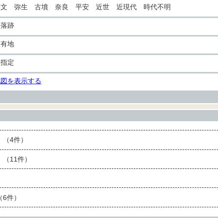
縄文 弥生 古墳 奈良 平安 近世 近現代 時代不明
集落跡
民有地
未指定
地図を表示する
（4件）
（11件）
6件）