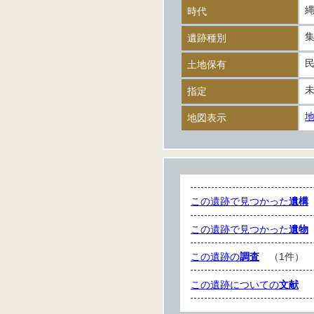
時代
遺跡種別
土地保有
指定
地図表示
この遺跡で見つかった
遺構
この遺跡で見つかった
遺物
この遺跡の
調査
（1件）
この遺跡についての
文献
（