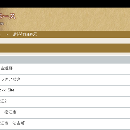
果
＞ 遺跡詳細表示
法吉遺跡
ほっきいせき
kki Site
江2
旧 松江市
松江市 法吉町