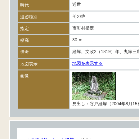
近世
時代
その他
遺跡種別
市町村指定
指定
30 ｍ
標高
経塚。文政2（1819）年、丸家
備考
地図を表示する
地図表示
画像
見出し：谷戸経塚（2004年8月1