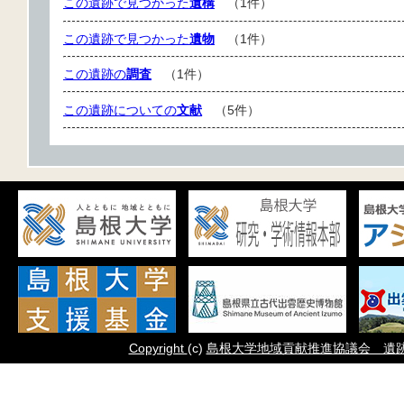
この遺跡で見つかった
遺構
（1件）
この遺跡で見つかった
遺物
（1件）
この遺跡の
調査
（1件）
この遺跡についての
文献
（5件）
Copyright
(c)
島根大学地域貢献推進協議会 遺