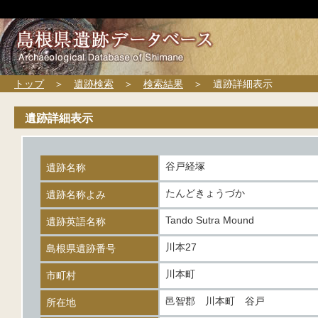
トップ
＞
遺跡検索
＞
検索結果
＞ 遺跡詳細表示
遺跡詳細表示
谷戸経塚
遺跡名称
たんどきょうづか
遺跡名称よみ
Tando Sutra Mound
遺跡英語名称
川本27
島根県遺跡番号
川本町
市町村
邑智郡 川本町 谷戸
所在地