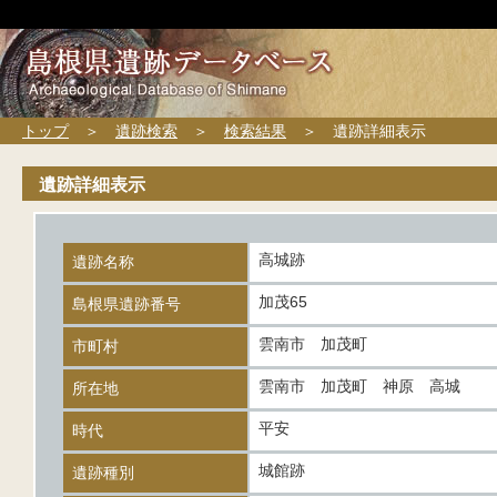
トップ
＞
遺跡検索
＞
検索結果
＞ 遺跡詳細表示
遺跡詳細表示
高城跡
遺跡名称
加茂65
島根県遺跡番号
雲南市 加茂町
市町村
雲南市 加茂町 神原 高城
所在地
平安
時代
城館跡
遺跡種別