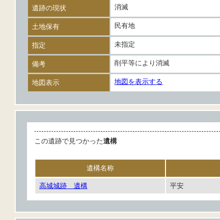
消滅
遺跡の現状
民有地
土地保有
未指定
指定
削平等により消滅
備考
地図を表示する
地図表示
この遺跡で見つかった
遺構
遺構名称
高城城跡 遺構
平安