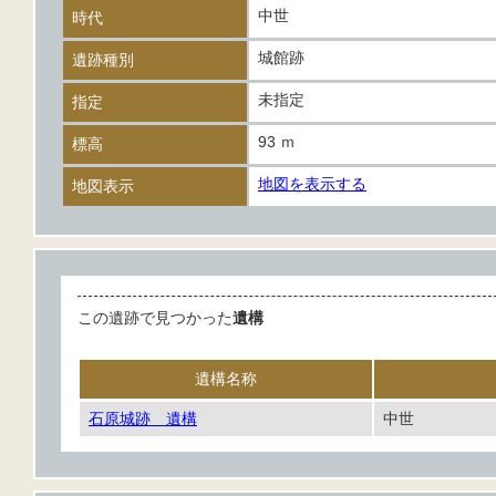
中世
時代
城館跡
遺跡種別
未指定
指定
93 ｍ
標高
地図を表示する
地図表示
この遺跡で見つかった
遺構
遺構名称
石原城跡 遺構
中世