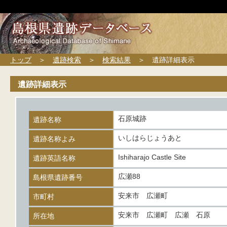
トップ
＞
遺跡検索
＞
検索結果
＞ 遺跡詳細表示
遺跡詳細表示
石原城跡
遺跡名称
いしはらじょうあと
遺跡名称よみ
Ishiharajo Castle Site
遺跡英語名称
広瀬88
島根県遺跡番号
安来市 広瀬町
市町村
安来市 広瀬町 広瀬 石原
所在地