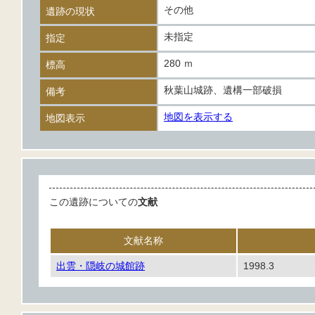
その他
遺跡の現状
未指定
指定
280 ｍ
標高
秋葉山城跡、遺構一部破損
備考
地図を表示する
地図表示
この遺跡についての
文献
文献名称
出雲・隠岐の城館跡
1998.3