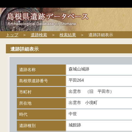
トップ
＞
遺跡検索
＞
検索結果
＞ 遺跡詳細表示
遺跡詳細表示
森城山城跡
遺跡名称
平田264
島根県遺跡番号
出雲市 （旧 平田市）
市町村
出雲市 小境町
所在地
中世
時代
城館跡
遺跡種別