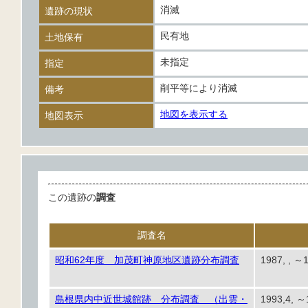
消滅
遺跡の現状
民有地
土地保有
未指定
指定
削平等により消滅
備考
地図を表示する
地図表示
この遺跡の
調査
調査名
昭和62年度 加茂町神原地区遺跡分布調査
1987, , ～1
島根県内中近世城館跡 分布調査 （出雲・
1993,4, ～