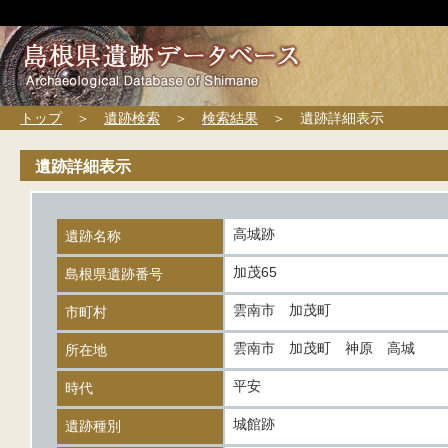
トップ
＞
遺跡検索
＞
検索結果
＞ 遺跡詳細表示
遺跡詳細表示
高城跡
遺跡名称
加茂65
島根県遺跡番号
雲南市 加茂町
市町村
雲南市 加茂町 神原 高城
所在地
平安
時代
城館跡
遺跡種別